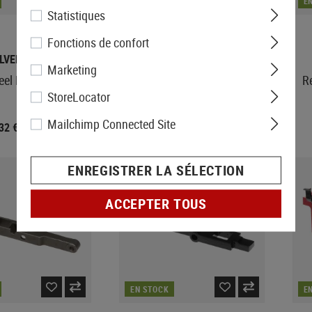
EN STOCK
E
Statistiques
Fonctions de confort
ILVERBACK
WELL PRO
Marketing
eel Piston Sear
L96 Reinforced Steel Trigger
Re
Sear
StoreLocator
Mailchimp Connected Site
,32 €
2,48 €
17,90 €
9,90 €
ENREGISTRER LA SÉLECTION
VENTE
ACCEPTER TOUS
EN STOCK
E