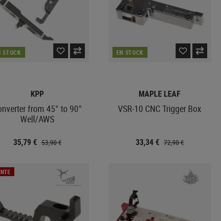
N STOCK
EN STOCK
KPP
MAPLE LEAF
nverter from 45° to 90°
VSR-10 CNC Trigger Box
Well/AWS
35,79 €
33,34 €
53,90 €
72,90 €
ENTE