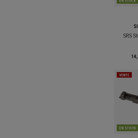
EN STOCK
S
SRS St
14
VENTE
EN STOCK