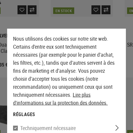
EN STOCK
E
ILVERBACK
ACTION ARMY
Nous utilisons des cookies sur notre site web.
ual Stage Trigger
Marui M40A5 Steel Sear Set
SR
Certains d'entre eux sont techniquement
Classic
nécessaires (par exemple pour le panier d'achat,
les filtres, etc.), tandis que d'autres servent à des
,35 €
57,52 €
37,90 €
71,90 €
fins de marketing et d'analyse. Vous pouvez
choisir d'accepter tous les cookies (notre
VENTE
recommandation) ou uniquement ceux qui sont
techniquement nécessaires.
Lire plus
d'informations sur la protection des données.
RÉGLAGES
Techniquement nécessaire