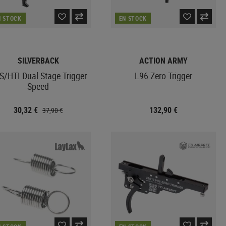
N STOCK
EN STOCK
SILVERBACK
ACTION ARMY
S/HTI Dual Stage Trigger
L96 Zero Trigger
Speed
30,32 €
132,90 €
37,90 €