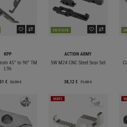
EN STOCK
E
KPP
ACTION ARMY
from 45° to 90° TM
SW M24 CNC Steel Sear Set
Co
L96
,51 €
38,12 €
53,90 €
71,90 €
VENTE
V