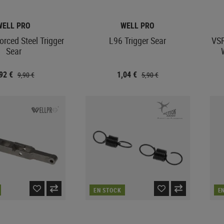
WELL PRO
WELL PRO
orced Steel Trigger
L96 Trigger Sear
VSR
Sear
,92 €
1,04 €
9,90 €
5,90 €
EN STOCK
E