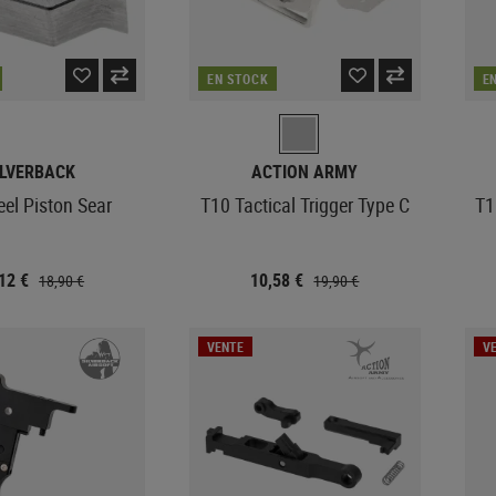
EN STOCK
E
ILVERBACK
ACTION ARMY
eel Piston Sear
T10 Tactical Trigger Type C
T1
,12 €
10,58 €
18,90 €
19,90 €
VENTE
V