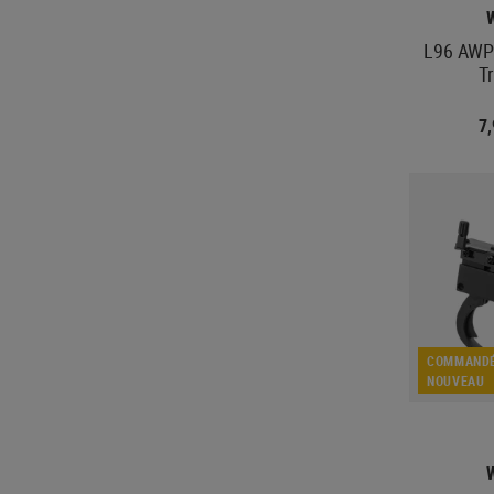
L96 AWP 
Tr
7
COMMANDÉ
NOUVEAU