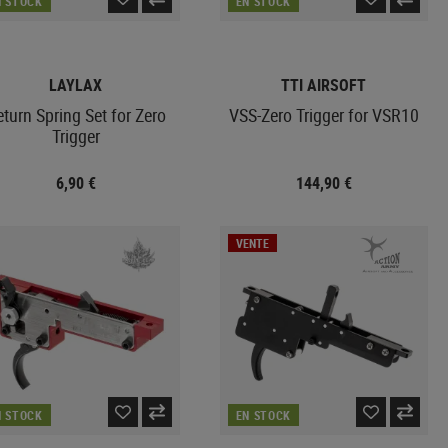
N STOCK
EN STOCK
LAYLAX
TTI AIRSOFT
turn Spring Set for Zero
VSS-Zero Trigger for VSR10
Trigger
6,90 €
144,90 €
VENTE
N STOCK
EN STOCK