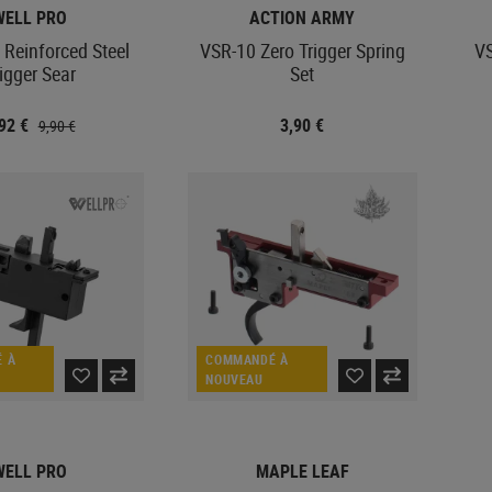
WELL PRO
ACTION ARMY
Reinforced Steel
VSR-10 Zero Trigger Spring
VS
igger Sear
Set
,92 €
3,90 €
9,90 €
 À
COMMANDÉ À
NOUVEAU
WELL PRO
MAPLE LEAF