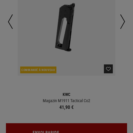
COMMANDÉ À NOUVEAU
EN 
KWC
Magazin M1911 Tactical Co2
41,90 €
ENVOI RAPIDE