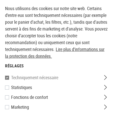
14373 PRODUITS IMMÉDIATEMENT DISPONIBLES EN STOCK
Nous utilisons des cookies sur notre site web. Certains
d'entre eux sont techniquement nécessaires (par exemple
pour le panier d'achat, les filtres, etc.), tandis que d'autres
servent à des fins de marketing et d'analyse. Vous pouvez
BOUTIQUE ET GROSSISTE EUROPÉEN AIRSOFT
choisir d'accepter tous les cookies (notre
recommandation) ou uniquement ceux qui sont
Accueil
Accessoires d'Airsoft
Munitions
Tracer BB
techniquement nécessaires.
Lire plus d'informations sur
la protection des données.
Madbull
RÉGLAGES
0.20g Red Tracer Precision
Techniquement nécessaire
2000rds
Statistiques
Fonctions de confort
Marketing