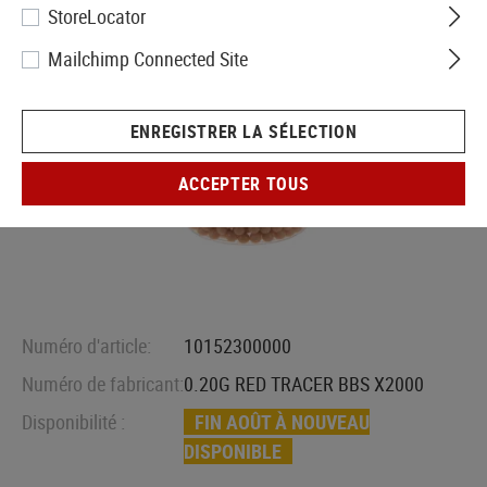
StoreLocator
Mailchimp Connected Site
ENREGISTRER LA SÉLECTION
ACCEPTER TOUS
Numéro d'article:
10152300000
Numéro de fabricant:
0.20G RED TRACER BBS X2000
Disponibilité :
FIN AOÛT À NOUVEAU
DISPONIBLE