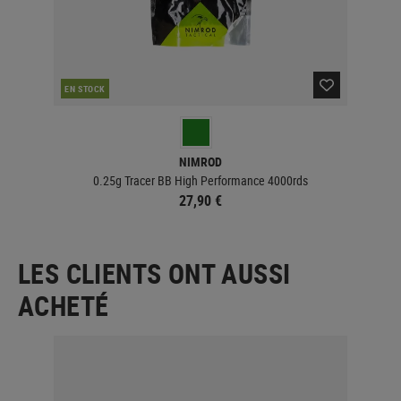
EN STOCK
EN 
NIMROD
0.25g Tracer BB High Performance 4000rds
27,90 €
LES CLIENTS ONT AUSSI
ACHETÉ