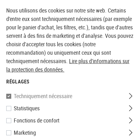
14387 PRODUITS IMMÉDIATEMENT DISPONIBLES EN STOCK
Nous utilisons des cookies sur notre site web. Certains
d'entre eux sont techniquement nécessaires (par exemple
pour le panier d'achat, les filtres, etc.), tandis que d'autres
servent à des fins de marketing et d'analyse. Vous pouvez
BOUTIQUE ET GROSSISTE EUROPÉEN AIRSOFT
choisir d'accepter tous les cookies (notre
recommandation) ou uniquement ceux qui sont
Accueil
Tuning et pièces détachées
Sniper Interne
techniquement nécessaires.
Lire plus d'informations sur
la protection des données.
Action Army
RÉGLAGES
6.01 Barrel 640mm for KJ
Techniquement nécessaire
Works M700
Statistiques
Fonctions de confort
Marketing