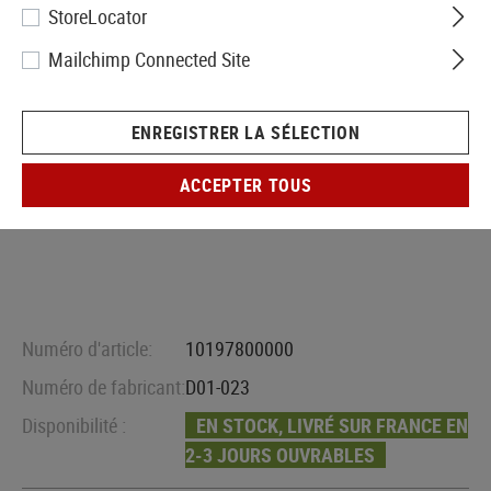
StoreLocator
Mailchimp Connected Site
ENREGISTRER LA SÉLECTION
ACCEPTER TOUS
Numéro d'article:
10197800000
Numéro de fabricant:
D01-023
Disponibilité :
EN STOCK, LIVRÉ SUR FRANCE EN
2-3 JOURS OUVRABLES