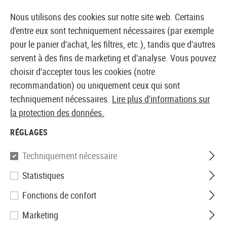
14387 PRODUITS IMMÉDIATEMENT DISPONIBLES EN STOCK
Nous utilisons des cookies sur notre site web. Certains
d'entre eux sont techniquement nécessaires (par exemple
pour le panier d'achat, les filtres, etc.), tandis que d'autres
servent à des fins de marketing et d'analyse. Vous pouvez
BOUTIQUE ET GROSSISTE EUROPÉEN AIRSOFT
choisir d'accepter tous les cookies (notre
recommandation) ou uniquement ceux qui sont
Accueil
Tuning et pièces détachées
AEG Interne
R
techniquement nécessaires.
Lire plus d'informations sur
la protection des données.
Prometheus
RÉGLAGES
Metal Piston Head
Techniquement nécessaire
Statistiques
Fonctions de confort
Marketing