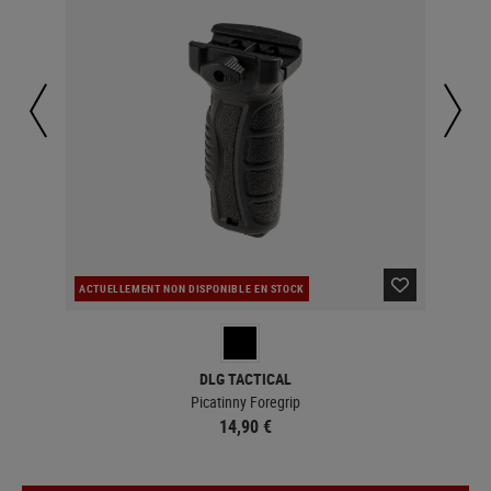
ACTUELLEMENT NON DISPONIBLE EN STOCK
MAJ
DLG TACTICAL
Picatinny Foregrip
14,90 €