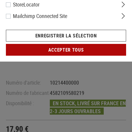
StoreLocator
Mailchimp Connected Site
ENREGISTRER LA SÉLECTION
ACCEPTER TOUS
Numéro d'article:
10214400000
Numéro de fabricant:
4582109580219
Disponibilité :
EN STOCK, LIVRÉ SUR FRANCE EN
2-3 JOURS OUVRABLES
17,90 €