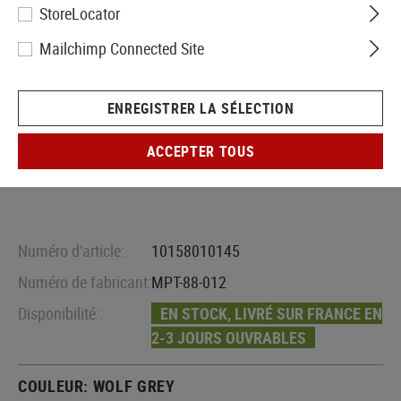
StoreLocator
Mailchimp Connected Site
ENREGISTRER LA SÉLECTION
ACCEPTER TOUS
Numéro d'article:
10158010145
Numéro de fabricant:
MPT-88-012
Disponibilité :
EN STOCK, LIVRÉ SUR FRANCE EN
2-3 JOURS OUVRABLES
COULEUR:
WOLF GREY