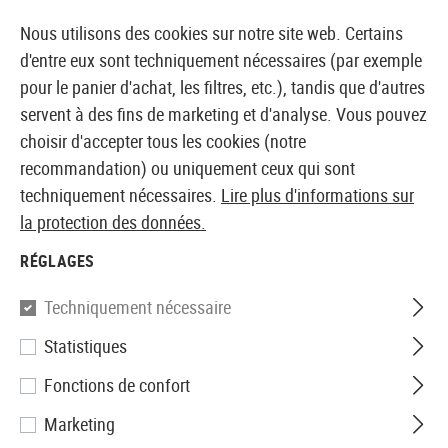
14410 PRODUITS IMMÉDIATEMENT DISPONIBLES EN STOCK
Nous utilisons des cookies sur notre site web. Certains
d'entre eux sont techniquement nécessaires (par exemple
pour le panier d'achat, les filtres, etc.), tandis que d'autres
servent à des fins de marketing et d'analyse. Vous pouvez
BOUTIQUE ET GROSSISTE EUROPÉEN AIRSOFT
choisir d'accepter tous les cookies (notre
recommandation) ou uniquement ceux qui sont
Accueil
Vêtements
Gants
Gants
techniquement nécessaires.
Lire plus d'informations sur
The Original M-P
la protection des données.
Mechanix Wear
RÉGLAGES
The Original M-Pact
Techniquement nécessaire
Statistiques
Fonctions de confort
Marketing