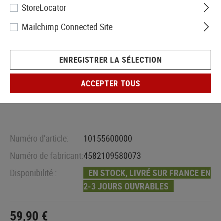
StoreLocator
Mailchimp Connected Site
ENREGISTRER LA SÉLECTION
ACCEPTER TOUS
Numéro d'article:
10155600000
Numéro de fabricant:
4582109580073
Disponibilité :
EN STOCK, LIVRÉ SUR FRANCE EN
2-3 JOURS OUVRABLES
59,90 €