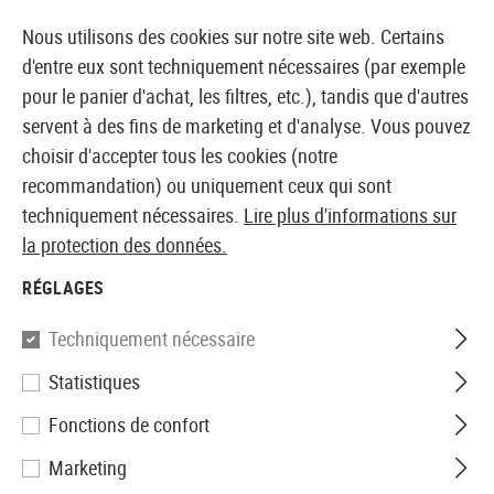
14373 PRODUITS IMMÉDIATEMENT DISPONIBLES EN STOCK
Nous utilisons des cookies sur notre site web. Certains
d'entre eux sont techniquement nécessaires (par exemple
pour le panier d'achat, les filtres, etc.), tandis que d'autres
servent à des fins de marketing et d'analyse. Vous pouvez
BOUTIQUE ET GROSSISTE EUROPÉEN AIRSOFT
choisir d'accepter tous les cookies (notre
recommandation) ou uniquement ceux qui sont
Accueil
Tuning et pièces détachées
AEG Interne
To
techniquement nécessaires.
Lire plus d'informations sur
la protection des données.
Prometheus
RÉGLAGES
6.03mm EG Barrel 455mm
Techniquement nécessaire
Statistiques
Fonctions de confort
Marketing