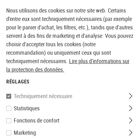
14387 PRODUITS IMMÉDIATEMENT DISPONIBLES EN STOCK
Nous utilisons des cookies sur notre site web. Certains
d'entre eux sont techniquement nécessaires (par exemple
pour le panier d'achat, les filtres, etc.), tandis que d'autres
servent à des fins de marketing et d'analyse. Vous pouvez
BOUTIQUE ET GROSSISTE EUROPÉEN AIRSOFT
choisir d'accepter tous les cookies (notre
recommandation) ou uniquement ceux qui sont
Accueil
Equipments
Holsters
Accessoires
techniquement nécessaires.
Lire plus d'informations sur
Molle
la protection des données.
IMI Defense
RÉGLAGES
Molle Adaptor
Techniquement nécessaire
Statistiques
Fonctions de confort
Marketing