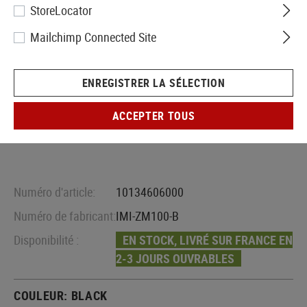
StoreLocator
Mailchimp Connected Site
ENREGISTRER LA SÉLECTION
ACCEPTER TOUS
Numéro d'article:
10134606000
Numéro de fabricant:
IMI-ZM100-B
Disponibilité :
EN STOCK, LIVRÉ SUR FRANCE EN
2-3 JOURS OUVRABLES
COULEUR:
BLACK