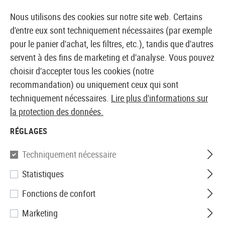
14387 PRODUITS IMMÉDIATEMENT DISPONIBLES EN STOCK
Nous utilisons des cookies sur notre site web. Certains
d'entre eux sont techniquement nécessaires (par exemple
pour le panier d'achat, les filtres, etc.), tandis que d'autres
servent à des fins de marketing et d'analyse. Vous pouvez
BOUTIQUE ET GROSSISTE EUROPÉEN AIRSOFT
choisir d'accepter tous les cookies (notre
recommandation) ou uniquement ceux qui sont
Accueil
Accessoires
Couteaux et outils
Couteaux
techniquement nécessaires.
Lire plus d'informations sur
la protection des données.
KA-BAR
RÉGLAGES
USMC Fighting Knife
Techniquement nécessaire
Statistiques
Fonctions de confort
Marketing