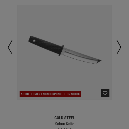
ACTUELLEMENT NON DISPONIBLE EN STOCK
ACT
COLD STEEL
Kobun Knife