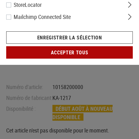
StoreLocator
Mailchimp Connected Site
ENREGISTRER LA SÉLECTION
ACCEPTER TOUS
Numéro d'article:
10158200000
Numéro de fabricant:
KA-1217
Disponibilité :
DÉBUT AOÛT À NOUVEAU
DISPONIBLE
Cet article n'est pas disponible pour le moment.