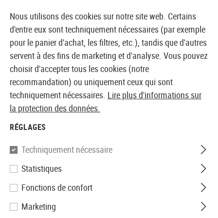
14410 PRODUITS IMMÉDIATEMENT DISPONIBLES EN STOCK
Nous utilisons des cookies sur notre site web. Certains
d'entre eux sont techniquement nécessaires (par exemple
pour le panier d'achat, les filtres, etc.), tandis que d'autres
servent à des fins de marketing et d'analyse. Vous pouvez
BOUTIQUE ET GROSSISTE EUROPÉEN AIRSOFT
choisir d'accepter tous les cookies (notre
recommandation) ou uniquement ceux qui sont
Accueil
Accessoires d'Airsoft
Pièces et accéssoires
techniquement nécessaires.
Lire plus d'informations sur
la protection des données.
Leapers
RÉGLAGES
25.4mm Airgun Mount Base
Techniquement nécessaire
Medium
Statistiques
Fonctions de confort
Marketing