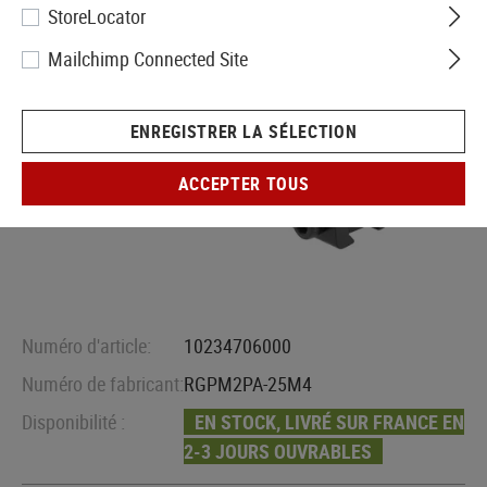
StoreLocator
Mailchimp Connected Site
ENREGISTRER LA SÉLECTION
ACCEPTER TOUS
Numéro d'article:
10234706000
Numéro de fabricant:
RGPM2PA-25M4
Disponibilité :
EN STOCK, LIVRÉ SUR FRANCE EN
2-3 JOURS OUVRABLES