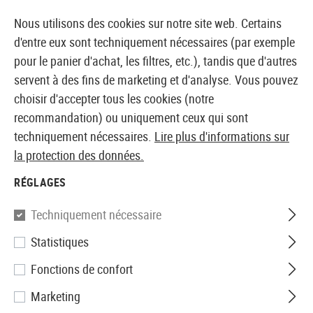
14397 PRODUITS IMMÉDIATEMENT DISPONIBLES EN STOCK
Nous utilisons des cookies sur notre site web. Certains
d'entre eux sont techniquement nécessaires (par exemple
pour le panier d'achat, les filtres, etc.), tandis que d'autres
servent à des fins de marketing et d'analyse. Vous pouvez
BOUTIQUE ET GROSSISTE EUROPÉEN AIRSOFT
choisir d'accepter tous les cookies (notre
recommandation) ou uniquement ceux qui sont
Accueil
Tuning et pièces détachées
AEG Interne
To
techniquement nécessaires.
Lire plus d'informations sur
la protection des données.
Madbull
RÉGLAGES
6.01 Black Python II Barrel
Techniquement nécessaire
229mm
Statistiques
Fonctions de confort
Marketing