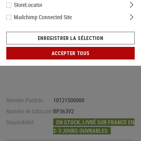
StoreLocator
Mailchimp Connected Site
ENREGISTRER LA SÉLECTION
ACCEPTER TOUS
Numéro d'article:
10121500000
Numéro de fabricant:
BP363V2
Disponibilité :
EN STOCK, LIVRÉ SUR FRANCE EN
2-3 JOURS OUVRABLES