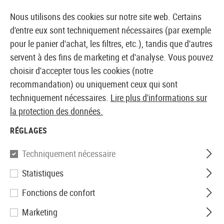
14387 PRODUITS IMMÉDIATEMENT DISPONIBLES EN STOCK
Nous utilisons des cookies sur notre site web. Certains
d'entre eux sont techniquement nécessaires (par exemple
pour le panier d'achat, les filtres, etc.), tandis que d'autres
servent à des fins de marketing et d'analyse. Vous pouvez
BOUTIQUE ET GROSSISTE EUROPÉEN AIRSOFT
choisir d'accepter tous les cookies (notre
recommandation) ou uniquement ceux qui sont
Marques
CRKT
techniquement nécessaires.
Lire plus d'informations sur
6.03 Black Python II Barrel 363mm
la protection des données.
Madbull
RÉGLAGES
6.03 Black Python II Barrel
Techniquement nécessaire
363mm
Statistiques
Fonctions de confort
Marketing