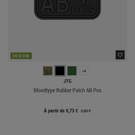
EN STOCK
+4
JTG
Bloodtype Rubber Patch AB Pos
À partir de 0,73 €
3,80 €