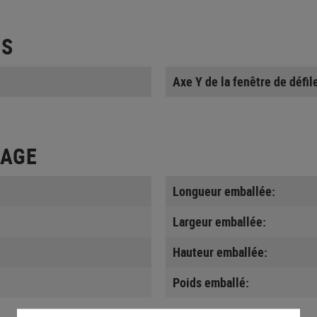
ES
Axe Y de la fenêtre de défi
LAGE
Longueur emballée:
Largeur emballée:
Hauteur emballée:
Poids emballé: