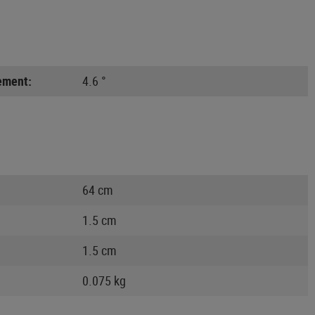
lement:
4.6 °
64 cm
1.5 cm
1.5 cm
0.075 kg