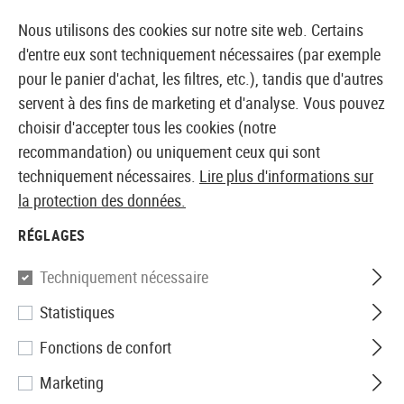
14371 PRODUITS IMMÉDIATEMENT DISPONIBLES EN STOCK
Nous utilisons des cookies sur notre site web. Certains
d'entre eux sont techniquement nécessaires (par exemple
pour le panier d'achat, les filtres, etc.), tandis que d'autres
servent à des fins de marketing et d'analyse. Vous pouvez
BOUTIQUE ET GROSSISTE EUROPÉEN AIRSOFT
choisir d'accepter tous les cookies (notre
recommandation) ou uniquement ceux qui sont
Accueil
Tuning et pièces détachées
AEG Interne
To
techniquement nécessaires.
Lire plus d'informations sur
la protection des données.
Prometheus
RÉGLAGES
6.03mm EG Barrel 229mm
Techniquement nécessaire
Statistiques
Fonctions de confort
Marketing