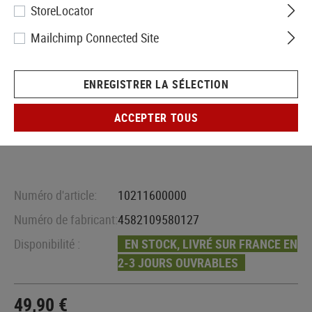
StoreLocator
Mailchimp Connected Site
ENREGISTRER LA SÉLECTION
ACCEPTER TOUS
Numéro d'article:
10211600000
Numéro de fabricant:
4582109580127
Disponibilité :
EN STOCK, LIVRÉ SUR FRANCE EN
2-3 JOURS OUVRABLES
49,90 €