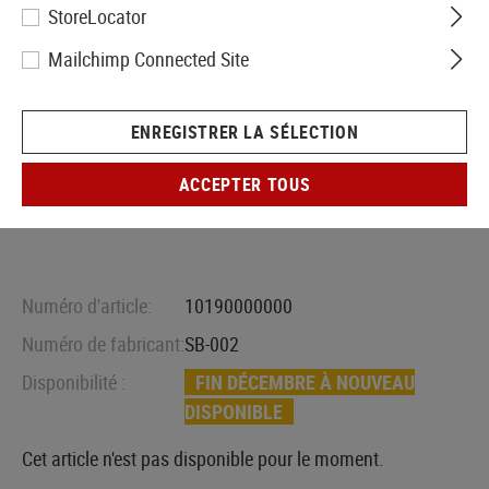
StoreLocator
Mailchimp Connected Site
ENREGISTRER LA SÉLECTION
ACCEPTER TOUS
Numéro d'article:
10190000000
Numéro de fabricant:
SB-002
Disponibilité :
FIN DÉCEMBRE À NOUVEAU
DISPONIBLE
Cet article n'est pas disponible pour le moment.