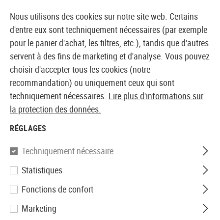
14397 PRODUITS IMMÉDIATEMENT DISPONIBLES EN STOCK
Nous utilisons des cookies sur notre site web. Certains
d'entre eux sont techniquement nécessaires (par exemple
pour le panier d'achat, les filtres, etc.), tandis que d'autres
servent à des fins de marketing et d'analyse. Vous pouvez
BOUTIQUE ET GROSSISTE EUROPÉEN AIRSOFT
choisir d'accepter tous les cookies (notre
recommandation) ou uniquement ceux qui sont
Accueil
Tuning et pièces détachées
AEG Interne
Pa
techniquement nécessaires.
Lire plus d'informations sur
la protection des données.
Ares
RÉGLAGES
7mm Stainless Steel Bushing
Techniquement nécessaire
Statistiques
Fonctions de confort
Marketing