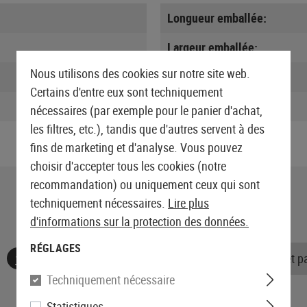
Longueur emballée:
Largeur emballée:
Nous utilisons des cookies sur notre site web.
Hauteur emballée:
Certains d'entre eux sont techniquement
Poids emballé:
nécessaires (par exemple pour le panier d'achat,
les filtres, etc.), tandis que d'autres servent à des
fins de marketing et d'analyse. Vous pouvez
choisir d'accepter tous les cookies (notre
recommandation) ou uniquement ceux qui sont
techniquement nécessaires.
Lire plus
d'informations sur la protection des données.
RÉGLAGES
Aucune évaluation n'a été trouvée. Allez de l'avant et 
Techniquement nécessaire
Statistiques