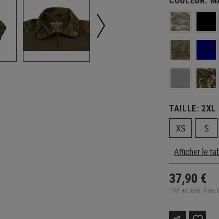
TAILLE:
2XL
XS
S
Afficher le t
37,90 €
TVA incluse, frais 