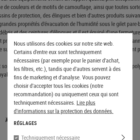
de couleurs et de motifs de camouflage, ainsi que toutes sorte
ins de protection, des élingues et bien d'autres produits suiva
randes propriétés d'évacuation de l'humidité sous le gilet par
 débris et des ceintures d'élingues et il est équipé d'une fermetur
ratique et sur la couche extérieure se trouvent de grands pannea
Nous utilisons des cookies sur notre site web.
 supplémentaire de tissu qui sert également de compartiment po
Certains d'entre eux sont techniquement
nécessaires (par exemple pour le panier d'achat,
 sont fabriqués dans un tissu indéchirable 65% coton / 35% poly
les filtres, etc.), tandis que d'autres servent à des
royablement confortable, qui évacue bien l'humidité.
fins de marketing et d'analyse. Vous pouvez
choisir d'accepter tous les cookies (notre
recommandation) ou uniquement ceux qui sont
techniquement nécessaires.
Lire plus
d'informations sur la protection des données.
ÄRMEL UND KRAGEN
TORSO
RÉGLAGES
Coton: 60%
Coton: 50%
Techniquement nécessaire
Polyester: 40%
Polyester: 50%