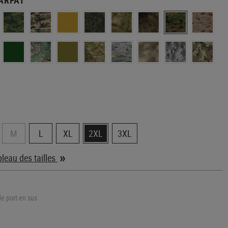
M
L
XL
2XL
3XL
ableau des tailles
de port en sus