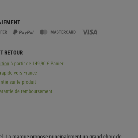
AIEMENT
SFER
MASTERCARD
ET RETOUR
ition
à partir de 149,90 € Panier
 rapide vers France
ntie sur le produit
garantie de remboursement
nnel. La marque propose principalement un grand choix de