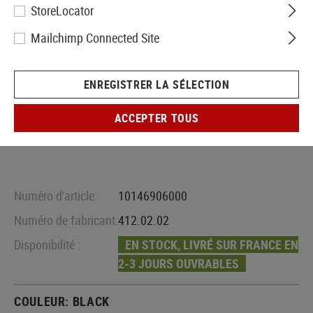
StoreLocator
Mailchimp Connected Site
ENREGISTRER LA SÉLECTION
ACCEPTER TOUS
Numéro d'article:
10146906000
Numéro de fabricant:
412.02.02
Disponibilité :
EN STOCK, LIVRÉ SUR FRANCE EN
2-3 JOURS OUVRABLES
COULEUR:
BLACK