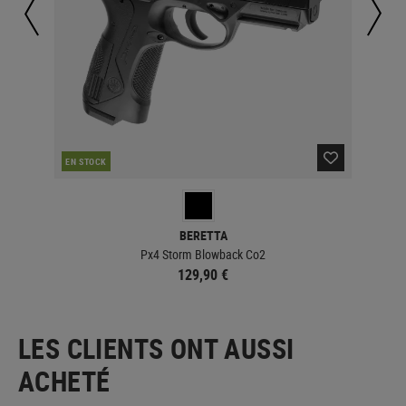
EN STOCK
EN 
BERETTA
Px4 Storm Blowback Co2
129,90 €
LES CLIENTS ONT AUSSI
ACHETÉ