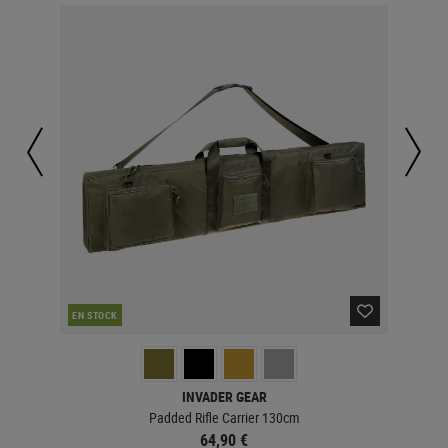
EN STOCK
EN 
INVADER GEAR
Padded Rifle Carrier 130cm
64,90 €