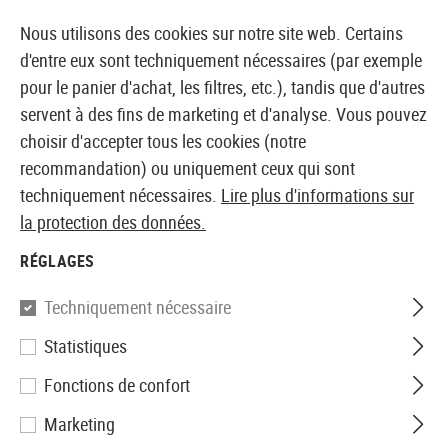
14387 PRODUITS IMMÉDIATEMENT DISPONIBLES EN STOCK
Nous utilisons des cookies sur notre site web. Certains
d'entre eux sont techniquement nécessaires (par exemple
pour le panier d'achat, les filtres, etc.), tandis que d'autres
servent à des fins de marketing et d'analyse. Vous pouvez
BOUTIQUE ET GROSSISTE EUROPÉEN AIRSOFT
choisir d'accepter tous les cookies (notre
recommandation) ou uniquement ceux qui sont
Accueil
Airguns
Pistolets et revolvers
Pistolet CO2
techniquement nécessaires.
Lire plus d'informations sur
la protection des données.
Umarex
RÉGLAGES
CPS Co2
Techniquement nécessaire
Statistiques
Fonctions de confort
Marketing