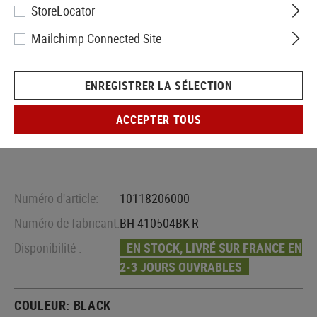
StoreLocator
Mailchimp Connected Site
ENREGISTRER LA SÉLECTION
ACCEPTER TOUS
Numéro d'article:
10118206000
Numéro de fabricant:
BH-410504BK-R
Disponibilité :
EN STOCK, LIVRÉ SUR FRANCE EN
2-3 JOURS OUVRABLES
COULEUR:
BLACK