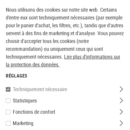
14373 PRODUITS IMMÉDIATEMENT DISPONIBLES EN STOCK
Nous utilisons des cookies sur notre site web. Certains
d'entre eux sont techniquement nécessaires (par exemple
pour le panier d'achat, les filtres, etc.), tandis que d'autres
servent à des fins de marketing et d'analyse. Vous pouvez
BOUTIQUE ET GROSSISTE EUROPÉEN AIRSOFT
choisir d'accepter tous les cookies (notre
recommandation) ou uniquement ceux qui sont
Accueil
Equipments
Holsters
Holsters de ceinture
techniquement nécessaires.
Lire plus d'informations sur
la protection des données.
Blackhawk
RÉGLAGES
CQC SERPA Holster für M92
Techniquement nécessaire
Statistiques
Fonctions de confort
Marketing