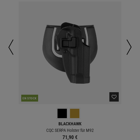
EN STOCK
EN 
BLACKHAWK
CQC SERPA Holster für M92
71,90 €