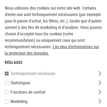
14387 PRODUITS IMMÉDIATEMENT DISPONIBLES EN STOCK
Nous utilisons des cookies sur notre site web. Certains
d'entre eux sont techniquement nécessaires (par exemple
pour le panier d'achat, les filtres, etc.), tandis que d'autres
servent à des fins de marketing et d'analyse. Vous pouvez
BOUTIQUE ET GROSSISTE EUROPÉEN AIRSOFT
choisir d'accepter tous les cookies (notre
recommandation) ou uniquement ceux qui sont
Accueil
Equipments
Holsters
Holsters de ceinture
techniquement nécessaires.
Lire plus d'informations sur
la protection des données.
Blackhawk
RÉGLAGES
CQC SERPA Holster für USP /
Techniquement nécessaire
P8
Statistiques
Fonctions de confort
Marketing