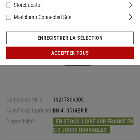
StoreLocator
Mailchimp Connected Site
ENREGISTRER LA SÉLECTION
ACCEPTER TOUS
Numéro d'article:
10217806000
Numéro de fabricant:
BH-410514BK-R
Disponibilité :
EN STOCK, LIVRÉ SUR FRANCE EN
2-3 JOURS OUVRABLES