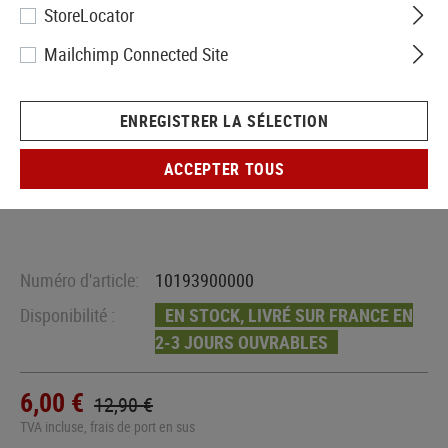
StoreLocator
Mailchimp Connected Site
ENREGISTRER LA SÉLECTION
ACCEPTER TOUS
Numéro d'article:
10193900000
Disponibilité :
EN STOCK, LIVRÉ SUR FRANCE EN
2-3 JOURS OUVRABLES
6,00 €
12,90 €
TVA incluse, frais de port en sus