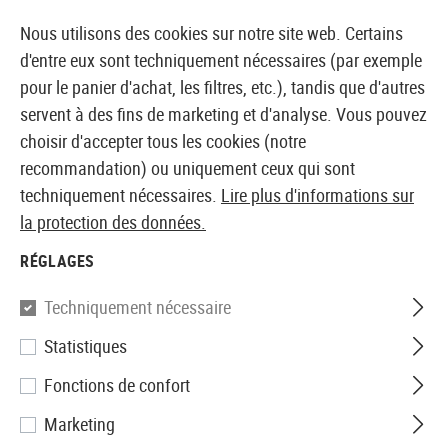
14387 PRODUITS IMMÉDIATEMENT DISPONIBLES EN STOCK
Nous utilisons des cookies sur notre site web. Certains
d'entre eux sont techniquement nécessaires (par exemple
pour le panier d'achat, les filtres, etc.), tandis que d'autres
servent à des fins de marketing et d'analyse. Vous pouvez
BOUTIQUE ET GROSSISTE EUROPÉEN AIRSOFT
choisir d'accepter tous les cookies (notre
recommandation) ou uniquement ceux qui sont
Accueil
Accessoires d'Airsoft
Pièces et accéssoires
techniquement nécessaires.
Lire plus d'informations sur
la protection des données.
Skilhunt
RÉGLAGES
Defier X1 / X2 Red Filter
Techniquement nécessaire
Statistiques
Fonctions de confort
Marketing