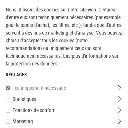
14373 PRODUITS IMMÉDIATEMENT DISPONIBLES EN STOCK
Nous utilisons des cookies sur notre site web. Certains
d'entre eux sont techniquement nécessaires (par exemple
pour le panier d'achat, les filtres, etc.), tandis que d'autres
servent à des fins de marketing et d'analyse. Vous pouvez
BOUTIQUE ET GROSSISTE EUROPÉEN AIRSOFT
choisir d'accepter tous les cookies (notre
recommandation) ou uniquement ceux qui sont
Accueil
Accessoires d'Airsoft
Pièces et accéssoires
techniquement nécessaires.
Lire plus d'informations sur
la protection des données.
Madbull
RÉGLAGES
DNTC FSC 556 Flashhider
Techniquement nécessaire
Statistiques
Fonctions de confort
Marketing