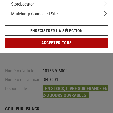
StoreLocator
Mailchimp Connected Site
ENREGISTRER LA SÉLECTION
ACCEPTER TOUS
Numéro d'article:
10168706000
Numéro de fabricant:
DNTC-01
Disponibilité :
EN STOCK, LIVRÉ SUR FRANCE EN
2-3 JOURS OUVRABLES
COULEUR:
BLACK