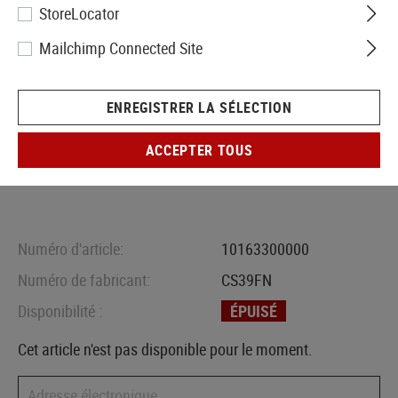
StoreLocator
Mailchimp Connected Site
ENREGISTRER LA SÉLECTION
ACCEPTER TOUS
Numéro d'article:
10163300000
Numéro de fabricant:
CS39FN
Disponibilité :
ÉPUISÉ
Cet article n'est pas disponible pour le moment.