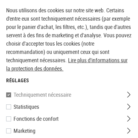
14355 PRODUITS IMMÉDIATEMENT DISPONIBLES EN STOCK
Nous utilisons des cookies sur notre site web. Certains
d'entre eux sont techniquement nécessaires (par exemple
pour le panier d'achat, les filtres, etc.), tandis que d'autres
servent à des fins de marketing et d'analyse. Vous pouvez
BOUTIQUE ET GROSSISTE EUROPÉEN AIRSOFT
choisir d'accepter tous les cookies (notre
recommandation) ou uniquement ceux qui sont
Accueil
Accessoires
Couteaux et outils
Couteaux
techniquement nécessaires.
Lire plus d'informations sur
la protection des données.
Cold Steel
RÉGLAGES
Double Agent II
Techniquement nécessaire
Statistiques
Fonctions de confort
Marketing