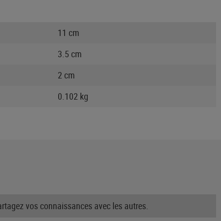
11 cm
3.5 cm
2 cm
0.102 kg
partagez vos connaissances avec les autres.