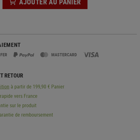
AJOUTER AU PANIER
AIEMENT
SFER
MASTERCARD
ET RETOUR
ition
à partir de 199,90 € Panier
 rapide vers France
ntie sur le produit
garantie de remboursement