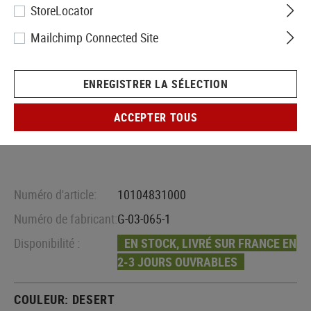
StoreLocator
Mailchimp Connected Site
ENREGISTRER LA SÉLECTION
ACCEPTER TOUS
Numéro d'article:
10104831000
Numéro de fabricant:
G-03-065-1
Disponibilité :
EN STOCK, LIVRÉ SUR FRANCE EN
2-3 JOURS OUVRABLES
COULEUR:
DESERT