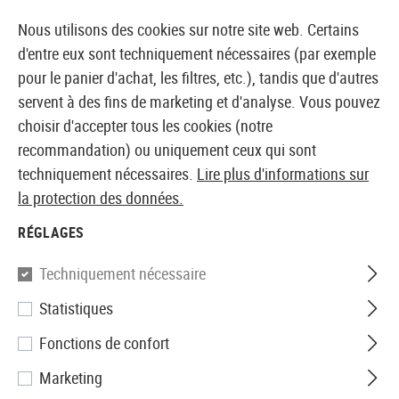
14410 PRODUITS IMMÉDIATEMENT DISPONIBLES EN STOCK
Nous utilisons des cookies sur notre site web. Certains
d'entre eux sont techniquement nécessaires (par exemple
pour le panier d'achat, les filtres, etc.), tandis que d'autres
servent à des fins de marketing et d'analyse. Vous pouvez
BOUTIQUE ET GROSSISTE EUROPÉEN AIRSOFT
choisir d'accepter tous les cookies (notre
recommandation) ou uniquement ceux qui sont
Accueil
Accessoires d'Airsoft
Pièces et accéssoires
techniquement nécessaires.
Lire plus d'informations sur
la protection des données.
G&G
RÉGLAGES
Forward Grip
Techniquement nécessaire
Statistiques
Fonctions de confort
Marketing