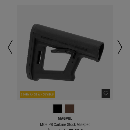
COMMANDÉ À NOUVEAU
EN 
MAGPUL
MOE PR Carbine Stock Mil-Spec