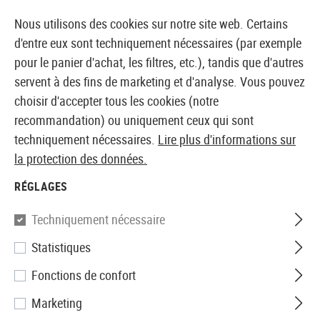
14355 PRODUITS IMMÉDIATEMENT DISPONIBLES EN STOCK
Nous utilisons des cookies sur notre site web. Certains
d'entre eux sont techniquement nécessaires (par exemple
pour le panier d'achat, les filtres, etc.), tandis que d'autres
servent à des fins de marketing et d'analyse. Vous pouvez
BOUTIQUE ET GROSSISTE EUROPÉEN AIRSOFT
choisir d'accepter tous les cookies (notre
recommandation) ou uniquement ceux qui sont
Accueil
Accessoires d'Airsoft
Pièces et accéssoires
techniquement nécessaires.
Lire plus d'informations sur
la protection des données.
SRC
RÉGLAGES
G36KV Retractable Folding
Techniquement nécessaire
Stock
Statistiques
Fonctions de confort
Marketing