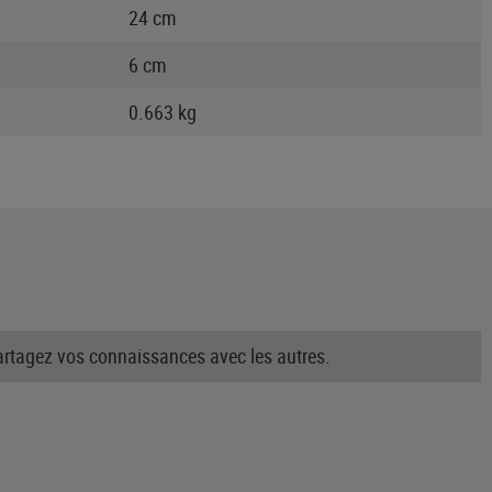
24 cm
6 cm
0.663 kg
partagez vos connaissances avec les autres.