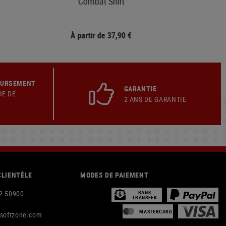
Combat Shirt
À partir de 37,90 €
OURSEMENT
GARANTIE
IE DE
2 ANS DE GARANTIE
CLIENTÈLE
MODES DE PAIEMENT
2 50900
BANK
TRANSFER
MASTERCARD
rsoftzone.com