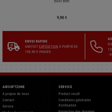
BDU Belt
9,90 €
AS
ENVOI RAPIDE
DU
GRATUIT
EXPÉDITION
À PARTIR DE
12
199,90 € PANIER
: 
AIRSOFTZONE
SERVICE
A propos de nous
Product recall
Contact
Conditions générales
d'utilisation
Service
Protection des données