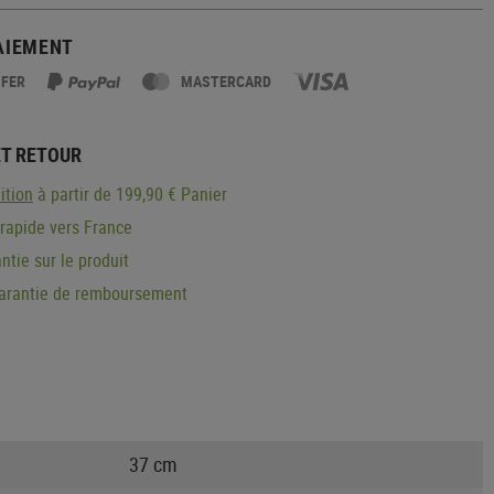
AIEMENT
SFER
MASTERCARD
ET RETOUR
ition
à partir de 199,90 € Panier
 rapide vers France
ntie sur le produit
garantie de remboursement
37 cm