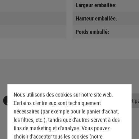
Largeur emballée:
Hauteur emballée:
Poids emballé:
Nous utilisons des cookies sur notre site web.
Aucune évaluation n'a été trouvée. Allez de l'avant et 
Certains d'entre eux sont techniquement
nécessaires (par exemple pour le panier d'achat,
les filtres, etc.), tandis que d'autres servent à des
fins de marketing et d'analyse. Vous pouvez
choisir d'accepter tous les cookies (notre