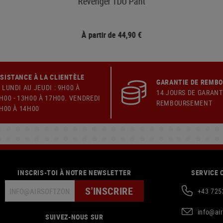
Revenger TDU Pant
À partir de 44,90 €
SISTANCE À LA CLIENTÈLE
GARANTIE DE REMB
 LUNDI AU JEUDI : 9H00 À
14 JOURS DE GARANT
H00 - 13H00 À 17H00. VENDREDI
REMBOURSEMENT
9H00 À 14H00
INSCRIS-TOI À NOTRE NEWSLETTER
SERVICE 
S'INSCRIRE
+43 725
info@ai
SUIVEZ-NOUS SUR