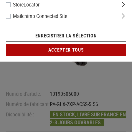
StoreLocator
Mailchimp Connected Site
ENREGISTRER LA SÉLECTION
ACCEPTER TOUS
Numéro d'article:
10190506000
Numéro de fabricant:
PA-GLX-2XP-ACSS-5.56
Disponibilité :
EN STOCK, LIVRÉ SUR FRANCE EN
2-3 JOURS OUVRABLES