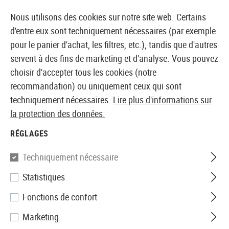
14387 PRODUITS IMMÉDIATEMENT DISPONIBLES EN STOCK
Nous utilisons des cookies sur notre site web. Certains
d'entre eux sont techniquement nécessaires (par exemple
pour le panier d'achat, les filtres, etc.), tandis que d'autres
servent à des fins de marketing et d'analyse. Vous pouvez
BOUTIQUE ET GROSSISTE EUROPÉEN AIRSOFT
choisir d'accepter tous les cookies (notre
recommandation) ou uniquement ceux qui sont
Accueil
Accessoires d'Airsoft
Pièces et accéssoires
techniquement nécessaires.
Lire plus d'informations sur
la protection des données.
Primary Arms
RÉGLAGES
GLx 2X Prism Scope ACSS
Techniquement nécessaire
CQB-M5 5.56/.308/5.45
Statistiques
Fonctions de confort
Marketing