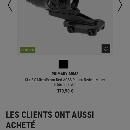
EN STOCK
EN 
PRIMARY ARMS
 9mm
SLx 3X MicroPrism Red ACSS Raptor Reticle Meter
5.56/.308 Win
379,90 €
LES CLIENTS ONT AUSSI
ACHETÉ