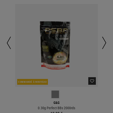
COMMANDÉ À NOUVEAU
EN 
G&G
0.30g Perfect BBs 2000rds