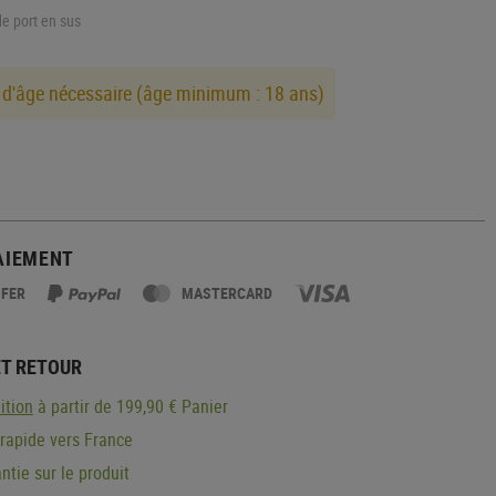
de port en sus
 d'âge nécessaire (âge minimum : 18 ans)
AIEMENT
SFER
MASTERCARD
ET RETOUR
ition
à partir de 199,90 € Panier
 rapide vers France
ntie sur le produit