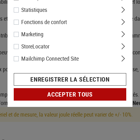
bilité et se prête particulièrement aux tirs précis à moyenne et 
Statistiques
s et fiables, permettant un gameplay fluide et maîtrisé même da
Fonctions de confort
Marketing
ontribue à une sensation de manipulation réaliste et haut de gam
StoreLocator
peuvent être installés facilement, permettant une adaptation comp
Mailchimp Connected Site
 pour les joueurs recherchant une réplique airsoft DMR précise
ENREGISTRER LA SÉLECTION
ACCEPTER TOUS
mpatibles, des chargeurs et des éléments de montage adaptés. N
informé des nouveautés et mises à jour produits -
Airsoftzone Ne
el et de mesure, la valeur joule réelle peut varier de +/- 10%.