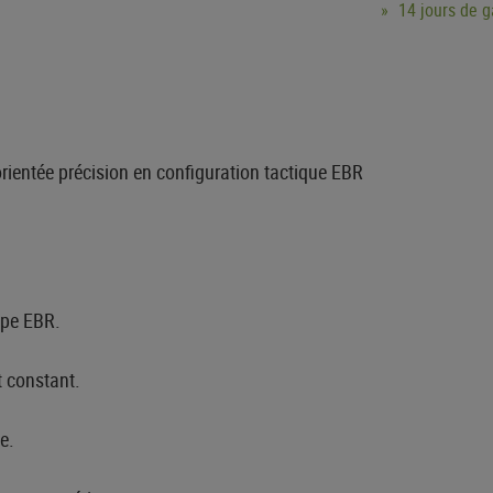
14 jours de 
ientée précision en configuration tactique EBR
ype EBR.
t constant.
e.