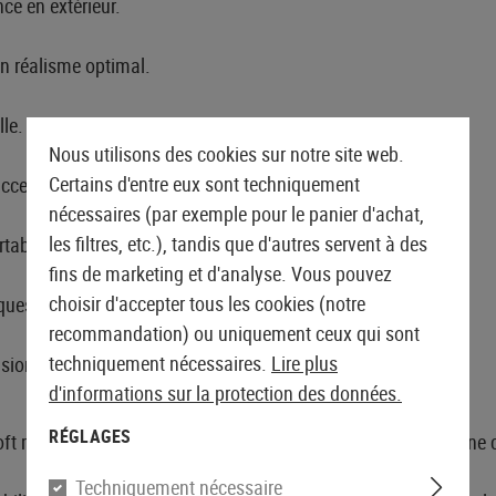
ce en extérieur.
un réalisme optimal.
le.
Nous utilisons des cookies sur notre site web.
Certains d'entre eux sont techniquement
accessoires.
nécessaires (par exemple pour le panier d'achat,
les filtres, etc.), tandis que d'autres servent à des
table.
fins de marketing et d'analyse. Vous pouvez
choisir d'accepter tous les cookies (notre
iques.
recommandation) ou uniquement ceux qui sont
techniquement nécessaires.
Lire plus
ision.
d'informations sur la protection des données.
RÉGLAGES
ft moderne qui combine un design de fusil classique avec une c
Techniquement nécessaire