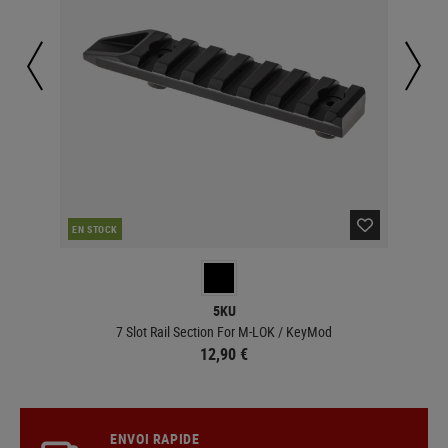
EN STOCK
EN 
5KU
7 Slot Rail Section For M-LOK / KeyMod
12,90 €
ENVOI RAPIDE