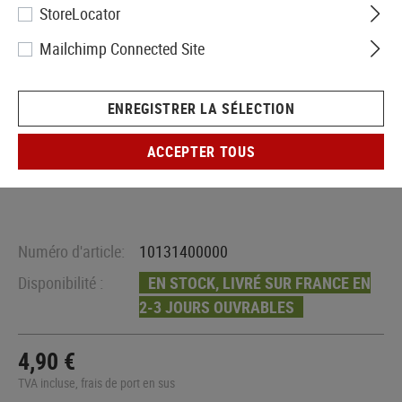
StoreLocator
Mailchimp Connected Site
ENREGISTRER LA SÉLECTION
ACCEPTER TOUS
Numéro d'article:
10131400000
Disponibilité :
EN STOCK, LIVRÉ SUR FRANCE EN
2-3 JOURS OUVRABLES
4,90 €
TVA incluse, frais de port en sus