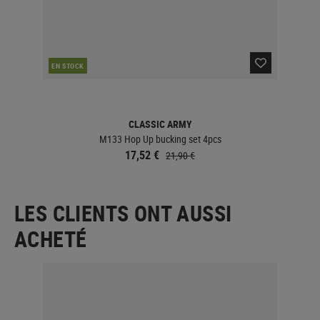
EN STOCK
EN 
CLASSIC ARMY
M133 Hop Up bucking set 4pcs
17,52 €
21,90 €
LES CLIENTS ONT AUSSI
ACHETÉ