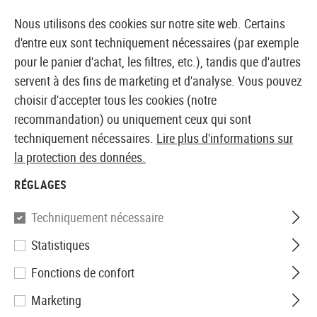
14397 PRODUITS IMMÉDIATEMENT DISPONIBLES EN STOCK
Nous utilisons des cookies sur notre site web. Certains
d'entre eux sont techniquement nécessaires (par exemple
pour le panier d'achat, les filtres, etc.), tandis que d'autres
servent à des fins de marketing et d'analyse. Vous pouvez
BOUTIQUE ET GROSSISTE EUROPÉEN AIRSOFT
choisir d'accepter tous les cookies (notre
recommandation) ou uniquement ceux qui sont
Accueil
Tuning et pièces détachées
AEG Interne
C
techniquement nécessaires.
Lire plus d'informations sur
la protection des données.
SRC
RÉGLAGES
Hop Up Bucking
Techniquement nécessaire
Statistiques
Fonctions de confort
Marketing