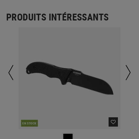
PRODUITS INTÉRESSANTS
EN STOCK
EN 