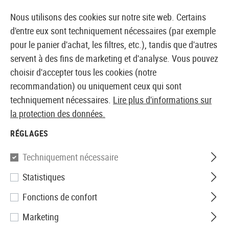
14355 PRODUITS IMMÉDIATEMENT DISPONIBLES EN STOCK
Nous utilisons des cookies sur notre site web. Certains
d'entre eux sont techniquement nécessaires (par exemple
pour le panier d'achat, les filtres, etc.), tandis que d'autres
servent à des fins de marketing et d'analyse. Vous pouvez
BOUTIQUE ET GROSSISTE EUROPÉEN AIRSOFT
choisir d'accepter tous les cookies (notre
recommandation) ou uniquement ceux qui sont
Accueil
Accessoires
Couteaux et outils
Couteaux
techniquement nécessaires.
Lire plus d'informations sur
la protection des données.
Cold Steel
RÉGLAGES
Kobun Knife
Techniquement nécessaire
Statistiques
Fonctions de confort
Marketing