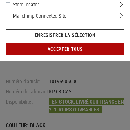
StoreLocator
Mailchimp Connected Site
ENREGISTRER LA SÉLECTION
ACCEPTER TOUS
Numéro d'article:
10196906000
Numéro de fabricant:
KP-08.GAS
Disponibilité :
EN STOCK, LIVRÉ SUR FRANCE EN
2-3 JOURS OUVRABLES
COULEUR:
BLACK