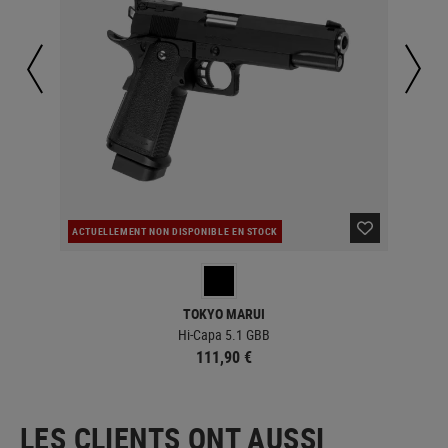
ACTUELLEMENT NON DISPONIBLE EN STOCK
CO
TOKYO MARUI
Hi-Capa 5.1 GBB
111,90 €
LES CLIENTS ONT AUSSI