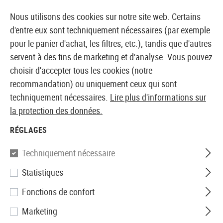
14410 PRODUITS IMMÉDIATEMENT DISPONIBLES EN STOCK
Nous utilisons des cookies sur notre site web. Certains
d'entre eux sont techniquement nécessaires (par exemple
pour le panier d'achat, les filtres, etc.), tandis que d'autres
servent à des fins de marketing et d'analyse. Vous pouvez
BOUTIQUE ET GROSSISTE EUROPÉEN AIRSOFT
choisir d'accepter tous les cookies (notre
recommandation) ou uniquement ceux qui sont
Accueil
Répliques Airsoft
Pistolets Airsoft
Pistole
techniquement nécessaires.
Lire plus d'informations sur
la protection des données.
KJ Works
RÉGLAGES
KP-08 Full Metal GBB
Techniquement nécessaire
Statistiques
Fonctions de confort
Marketing