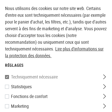
14355 PRODUITS IMMÉDIATEMENT DISPONIBLES EN STOCK
Nous utilisons des cookies sur notre site web. Certains
d'entre eux sont techniquement nécessaires (par exemple
pour le panier d'achat, les filtres, etc.), tandis que d'autres
servent à des fins de marketing et d'analyse. Vous pouvez
BOUTIQUE ET GROSSISTE EUROPÉEN AIRSOFT
choisir d'accepter tous les cookies (notre
recommandation) ou uniquement ceux qui sont
Accueil
Accessoires d'Airsoft
Pièces et accéssoires
techniquement nécessaires.
Lire plus d'informations sur
la protection des données.
Union Fire
RÉGLAGES
KTOP Mount Base 30mm
Techniquement nécessaire
Statistiques
Fonctions de confort
Marketing