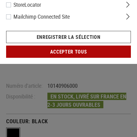
StoreLocator
Mailchimp Connected Site
ENREGISTRER LA SÉLECTION
ACCEPTER TOUS
Numéro d'article:
10140906000
Disponibilité :
EN STOCK, LIVRÉ SUR FRANCE EN
2-3 JOURS OUVRABLES
COULEUR:
BLACK