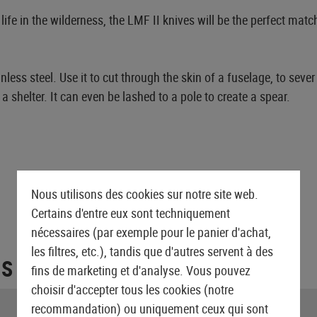
 life in the wilderness, the LMF II knives will be the perfect ma
less steel. Use it to cut through the skin of a fuselage, to sever
a shelter. It can even be lashed to a pole to create a spear.
Nous utilisons des cookies sur notre site web.
Certains d'entre eux sont techniquement
nécessaires (par exemple pour le panier d'achat,
les filtres, etc.), tandis que d'autres servent à des
ES
fins de marketing et d'analyse. Vous pouvez
choisir d'accepter tous les cookies (notre
Longueur de la poignée:
recommandation) ou uniquement ceux qui sont