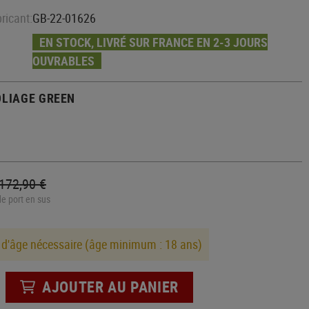
Machettes
Diapositive
Câbles
ricant:
GB-22-01626
Outils multiples
Stocks
Montage
Outils
Poignées HPS
EN STOCK, LIVRÉ SUR FRANCE EN 2-3 JOURS
CASQUES RÉPLIQUES
Stylos tactiques
Bouteilles
AIRSOFT
OUVRABLES
GBR INTERNE
Scies
Tuyau
Tonneau
Haches
PROTECTIONS
OLIAGE GREEN
Buse
Pelles
Coudières
Hop Up
Kubotans
Genouillères
Valves
Aiguiseurs de couteaux
Maintenance
CARABINERS
LECTURES
172,90 €
GBR EXTERNE
de port en sus
Poignée
Poignée de chargement
 d'âge nécessaire (âge minimum : 18 ans)
AJOUTER AU PANIER