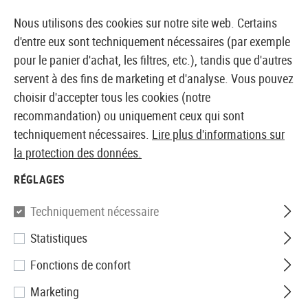
14 JOURS DE GARANTIE DE REMBOURSEMENT
Nous utilisons des cookies sur notre site web. Certains
d'entre eux sont techniquement nécessaires (par exemple
pour le panier d'achat, les filtres, etc.), tandis que d'autres
servent à des fins de marketing et d'analyse. Vous pouvez
BOUTIQUE ET GROSSISTE EUROPÉEN AIRSOFT
choisir d'accepter tous les cookies (notre
recommandation) ou uniquement ceux qui sont
Accueil
Equipments
Sangles pour armes
Deux poi
techniquement nécessaires.
Lire plus d'informations sur
la protection des données.
Invader Gear
RÉGLAGES
LMG Sling
Techniquement nécessaire
Statistiques
Fonctions de confort
Marketing