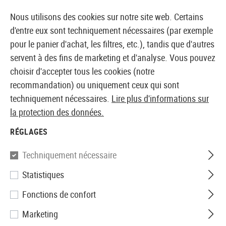
14373 PRODUITS IMMÉDIATEMENT DISPONIBLES EN STOCK
Nous utilisons des cookies sur notre site web. Certains
d'entre eux sont techniquement nécessaires (par exemple
pour le panier d'achat, les filtres, etc.), tandis que d'autres
servent à des fins de marketing et d'analyse. Vous pouvez
BOUTIQUE ET GROSSISTE EUROPÉEN AIRSOFT
choisir d'accepter tous les cookies (notre
recommandation) ou uniquement ceux qui sont
Accueil
Equipments
Holsters
Accessoires
techniquement nécessaires.
Lire plus d'informations sur
Low R
la protection des données.
IMI Defense
RÉGLAGES
Low Ride Belt Attachment
Techniquement nécessaire
Statistiques
Fonctions de confort
Marketing