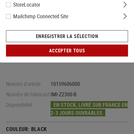
StoreLocator
Mailchimp Connected Site
ENREGISTRER LA SÉLECTION
ACCEPTER TOUS
Numéro d'article:
10159606000
Numéro de fabricant:
IMI-Z2300-B
Disponibilité :
EN STOCK, LIVRÉ SUR FRANCE EN
2-3 JOURS OUVRABLES
COULEUR:
BLACK