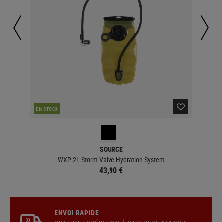
EN STOCK
EN 
SOURCE
WXP 2L Storm Valve Hydration System
43,90 €
ENVOI RAPIDE