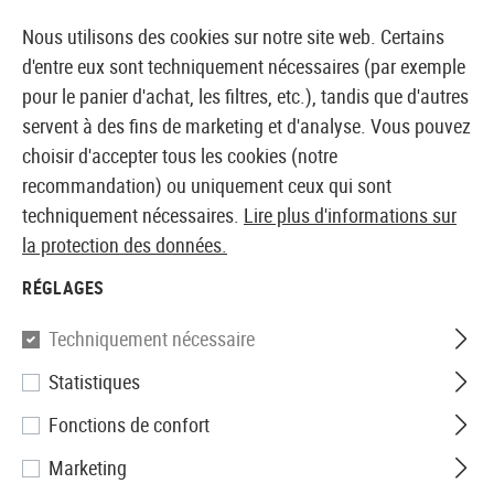
14 JOURS DE GARANTIE DE REMBOURSEMENT
Nous utilisons des cookies sur notre site web. Certains
d'entre eux sont techniquement nécessaires (par exemple
pour le panier d'achat, les filtres, etc.), tandis que d'autres
servent à des fins de marketing et d'analyse. Vous pouvez
BOUTIQUE ET GROSSISTE EUROPÉEN AIRSOFT
choisir d'accepter tous les cookies (notre
recommandation) ou uniquement ceux qui sont
Accueil
Répliques Airsoft
Pistolets Airsoft
Pistole
techniquement nécessaires.
Lire plus d'informations sur
la protection des données.
WE
RÉGLAGES
M1911 MEU Full Metal GBB
Techniquement nécessaire
Statistiques
Fonctions de confort
Marketing