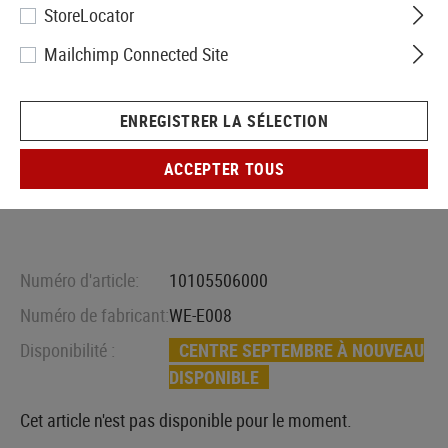
StoreLocator
Mailchimp Connected Site
ENREGISTRER LA SÉLECTION
ACCEPTER TOUS
Numéro d'article:
10105506000
Numéro de fabricant:
WE-E008
Disponibilité :
CENTRE SEPTEMBRE À NOUVEAU
DISPONIBLE
Cet article n'est pas disponible pour le moment.