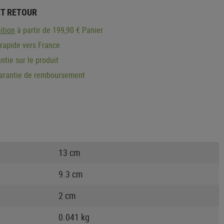
ET RETOUR
ition
à partir de 199,90 € Panier
 rapide vers France
ntie sur le produit
garantie de remboursement
13 cm
9.3 cm
2 cm
0.041 kg