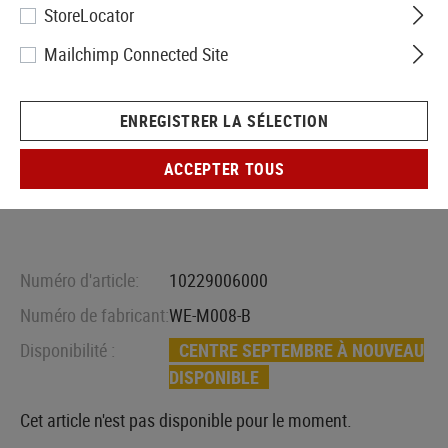
StoreLocator
Mailchimp Connected Site
ENREGISTRER LA SÉLECTION
ACCEPTER TOUS
Numéro d'article:
10229006000
Numéro de fabricant:
WE-M008-B
Disponibilité :
CENTRE SEPTEMBRE À NOUVEAU
DISPONIBLE
Cet article n'est pas disponible pour le moment.