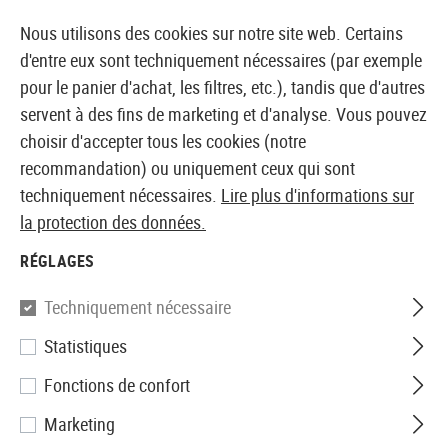
14 JOURS DE GARANTIE DE REMBOURSEMENT
Nous utilisons des cookies sur notre site web. Certains
d'entre eux sont techniquement nécessaires (par exemple
pour le panier d'achat, les filtres, etc.), tandis que d'autres
servent à des fins de marketing et d'analyse. Vous pouvez
BOUTIQUE ET GROSSISTE EUROPÉEN AIRSOFT
choisir d'accepter tous les cookies (notre
recommandation) ou uniquement ceux qui sont
Accueil
Répliques Airsoft
Pistolets Airsoft
Pistole
techniquement nécessaires.
Lire plus d'informations sur
la protection des données.
WE
RÉGLAGES
M9 A1 Full Metal GBB
Techniquement nécessaire
Statistiques
Fonctions de confort
Marketing