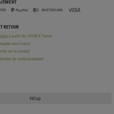
AIEMENT
SFER
MASTERCARD
ET RETOUR
ition
à partir de 149,90 € Panier
 rapide vers France
ntie sur le produit
garantie de remboursement
HiCap