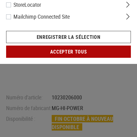
StoreLocator
Mailchimp Connected Site
ENREGISTRER LA SÉLECTION
ACCEPTER TOUS
Numéro d'article:
10230206000
Numéro de fabricant:
MG-HI-POWER
Disponibilité :
FIN OCTOBRE À NOUVEAU
DISPONIBLE