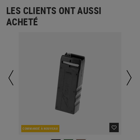
LES CLIENTS ONT AUSSI
ACHETÉ
COMMANDÉ À NOUVEAU
EN 