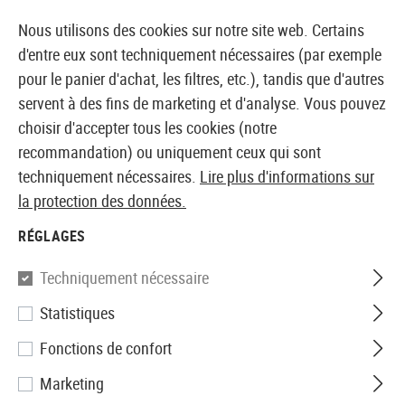
14397 PRODUITS IMMÉDIATEMENT DISPONIBLES EN STOCK
Nous utilisons des cookies sur notre site web. Certains
d'entre eux sont techniquement nécessaires (par exemple
pour le panier d'achat, les filtres, etc.), tandis que d'autres
servent à des fins de marketing et d'analyse. Vous pouvez
BOUTIQUE ET GROSSISTE EUROPÉEN AIRSOFT
choisir d'accepter tous les cookies (notre
recommandation) ou uniquement ceux qui sont
Accueil
Accessoires d'Airsoft
Chargeurs
GBB Char
techniquement nécessaires.
Lire plus d'informations sur
la protection des données.
WE
RÉGLAGES
Magazin BN Hi-Power GBB
Techniquement nécessaire
20rds
Statistiques
Fonctions de confort
Marketing