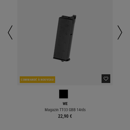
COMMANDÉ À NOUVEAU
CO
WE
Magazin TT-33 GBB 14rds
22,90 €