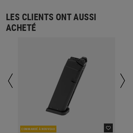
LES CLIENTS ONT AUSSI
ACHETÉ
COMMANDÉ À NOUVEAU
EN 