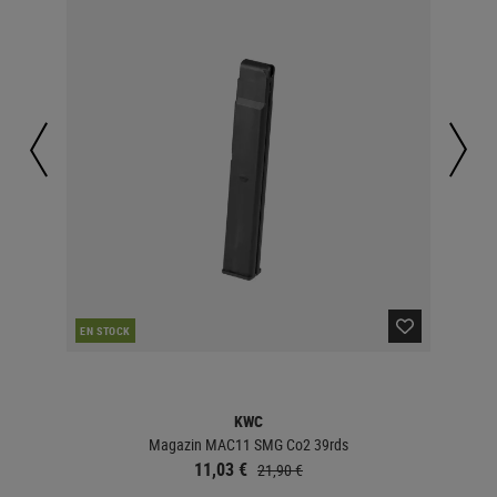
EN STOCK
EN 
KWC
Magazin MAC11 SMG Co2 39rds
11,03 €
21,90 €