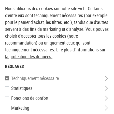
14 JOURS DE GARANTIE DE REMBOURSEMENT
Nous utilisons des cookies sur notre site web. Certains
d'entre eux sont techniquement nécessaires (par exemple
pour le panier d'achat, les filtres, etc.), tandis que d'autres
servent à des fins de marketing et d'analyse. Vous pouvez
BOUTIQUE ET GROSSISTE EUROPÉEN AIRSOFT
choisir d'accepter tous les cookies (notre
recommandation) ou uniquement ceux qui sont
Accueil
Airguns
Chargeurs
techniquement nécessaires.
Lire plus d'informations sur
Magazin Cx4 Storm
la protection des données.
Beretta
RÉGLAGES
Magazin Cx4 Storm
Techniquement nécessaire
Statistiques
Fonctions de confort
Marketing