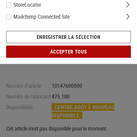
StoreLocator
Mailchimp Connected Site
ENREGISTRER LA SÉLECTION
ACCEPTER TOUS
Numéro d'article:
10147600000
Numéro de fabricant:
475.100
Disponibilité :
CENTRE AOÛT À NOUVEAU
DISPONIBLE
Cet article n'est pas disponible pour le moment.