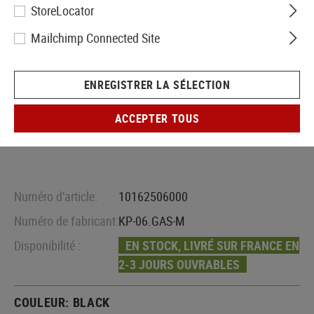
StoreLocator
Mailchimp Connected Site
ENREGISTRER LA SÉLECTION
ACCEPTER TOUS
Numéro d'article:
10162506000
Numéro de fabricant:
KP-06.GAS-M
Disponibilité :
EN STOCK, LIVRÉ SUR FRANCE EN
2-3 JOURS OUVRABLES
COULEUR:
BLACK