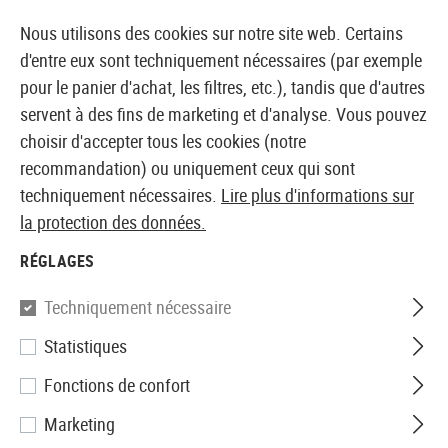
14410 PRODUITS IMMÉDIATEMENT DISPONIBLES EN STOCK
Nous utilisons des cookies sur notre site web. Certains
d'entre eux sont techniquement nécessaires (par exemple
pour le panier d'achat, les filtres, etc.), tandis que d'autres
servent à des fins de marketing et d'analyse. Vous pouvez
BOUTIQUE ET GROSSISTE EUROPÉEN AIRSOFT
choisir d'accepter tous les cookies (notre
recommandation) ou uniquement ceux qui sont
Accueil
Accessoires d'Airsoft
Chargeurs
GBB Char
techniquement nécessaires.
Lire plus d'informations sur
la protection des données.
KJ Works
RÉGLAGES
Magazin Hi-Capa 6 GBB 28rds
Techniquement nécessaire
Statistiques
Fonctions de confort
Marketing