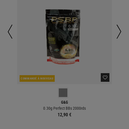
COMMANDÉ À NOUVEAU
EN 
G&G
0.30g Perfect BBs 2000rds
12,90 €