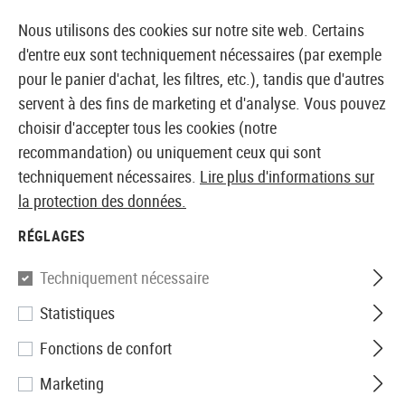
14410 PRODUITS IMMÉDIATEMENT DISPONIBLES EN STOCK
Nous utilisons des cookies sur notre site web. Certains
d'entre eux sont techniquement nécessaires (par exemple
pour le panier d'achat, les filtres, etc.), tandis que d'autres
servent à des fins de marketing et d'analyse. Vous pouvez
BOUTIQUE ET GROSSISTE EUROPÉEN AIRSOFT
choisir d'accepter tous les cookies (notre
recommandation) ou uniquement ceux qui sont
Accueil
Accessoires d'Airsoft
Chargeurs
Sniper
techniquement nécessaires.
Lire plus d'informations sur
la protection des données.
Well Pro
RÉGLAGES
Magazin L96 AWP Bolt-Action
Techniquement nécessaire
Sniper Rifle 40rds
Statistiques
Fonctions de confort
Marketing