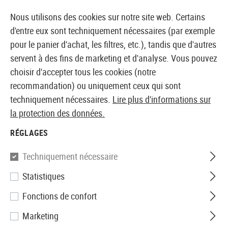
14410 PRODUITS IMMÉDIATEMENT DISPONIBLES EN STOCK
Nous utilisons des cookies sur notre site web. Certains
d'entre eux sont techniquement nécessaires (par exemple
pour le panier d'achat, les filtres, etc.), tandis que d'autres
servent à des fins de marketing et d'analyse. Vous pouvez
BOUTIQUE ET GROSSISTE EUROPÉEN AIRSOFT
choisir d'accepter tous les cookies (notre
recommandation) ou uniquement ceux qui sont
Accueil
Accessoires d'Airsoft
Chargeurs
CO2 Char
techniquement nécessaires.
Lire plus d'informations sur
la protection des données.
KWC
RÉGLAGES
Magazin P226 Match Co2
Techniquement nécessaire
Statistiques
Fonctions de confort
Marketing