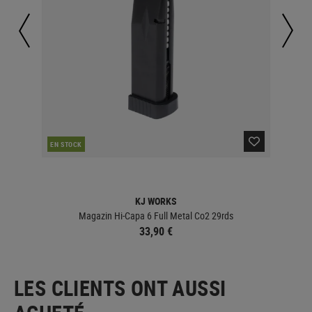
CO
EN STOCK
KJ WORKS
Magazin Hi-Capa 6 Full Metal Co2 29rds
33,90 €
LES CLIENTS ONT AUSSI