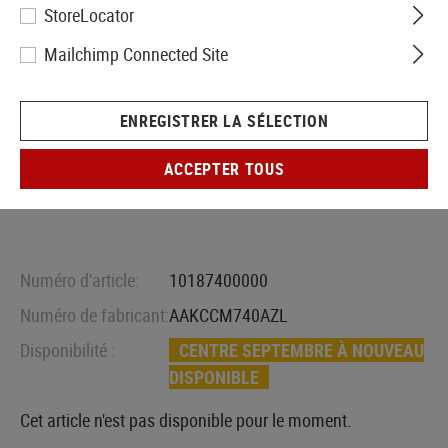
StoreLocator
Mailchimp Connected Site
ENREGISTRER LA SÉLECTION
ACCEPTER TOUS
Numéro d'article:
10187400000
Numéro de fabricant:
AAKCCM740AZL
Disponibilité :
CENTRE SEPTEMBRE À NOUVEAU
DISPONIBLE
Cet article n'est pas disponible pour le moment.