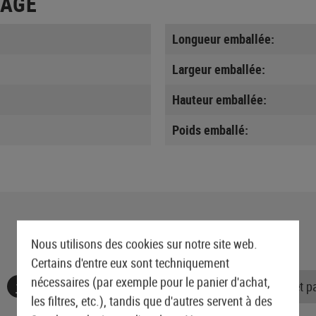
LAGE
Longueur emballée:
Largeur emballée:
Hauteur emballée:
Poids emballé:
Nous utilisons des cookies sur notre site web.
Certains d'entre eux sont techniquement
nécessaires (par exemple pour le panier d'achat,
Aucune évaluation n'a été trouvée. Allez de l'avant et 
les filtres, etc.), tandis que d'autres servent à des