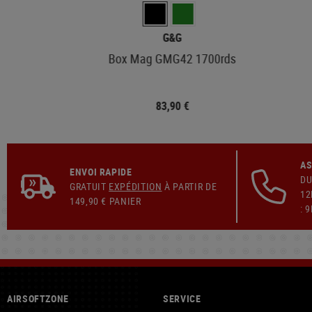
G&G
Box Mag GMG42 1700rds
83,90 €
AS
ENVOI RAPIDE
DU
GRATUIT
EXPÉDITION
À PARTIR DE
12
149,90 € PANIER
: 
AIRSOFTZONE
SERVICE