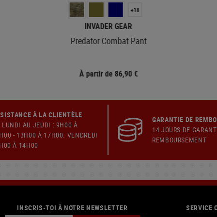
+18
INVADER GEAR
Predator Combat Pant
À partir de 86,90 €
SISTANCE À LA CLIENTÈLE
GARANTIE DE REMB
 LUNDI AU JEUDI : 9H00 À
14 JOURS DE GARANT
H00 - 13H00 À 17H00. VENDREDI
REMBOURSEMENT
9H00 À 14H00
INSCRIS-TOI À NOTRE NEWSLETTER
SERVICE 