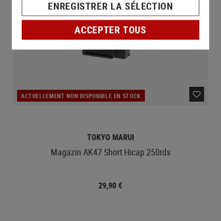
ENREGISTRER LA SÉLECTION
ACCEPTER TOUS
ACTUELLEMENT NON DISPONIBLE EN STOCK
TOKYO MARUI
Magazin AK47 Short Hicap 250rds
29,90 €