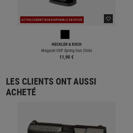
ACTUELLEMENT NON DISPONIBLE EN STOCK
CO
HECKLER & KOCH
Magazin USP Spring Gun 25rds
11,90 €
LES CLIENTS ONT AUSSI
ACHETÉ