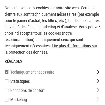
14387 PRODUITS IMMÉDIATEMENT DISPONIBLES EN STOCK
Nous utilisons des cookies sur notre site web. Certains
d'entre eux sont techniquement nécessaires (par exemple
pour le panier d'achat, les filtres, etc.), tandis que d'autres
servent à des fins de marketing et d'analyse. Vous pouvez
BOUTIQUE ET GROSSISTE EUROPÉEN AIRSOFT
choisir d'accepter tous les cookies (notre
recommandation) ou uniquement ceux qui sont
Accueil
Accessoires d'Airsoft
Chargeurs
Pistolets 
techniquement nécessaires.
Lire plus d'informations sur
la protection des données.
Beretta
RÉGLAGES
Magazin Px4 Storm Spring Gun
Techniquement nécessaire
12rds
Statistiques
Fonctions de confort
Marketing