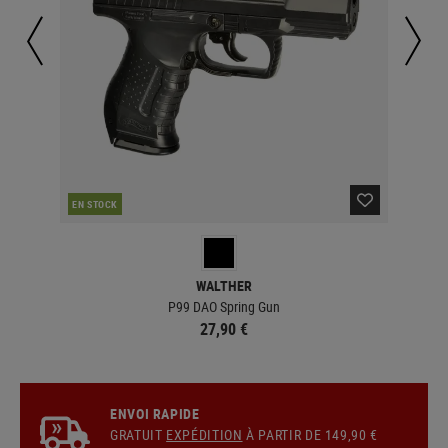
CO
EN STOCK
WALTHER
P99 DAO Spring Gun
27,90 €
ENVOI RAPIDE
GRATUIT
EXPÉDITION
À PARTIR DE 149,90 €