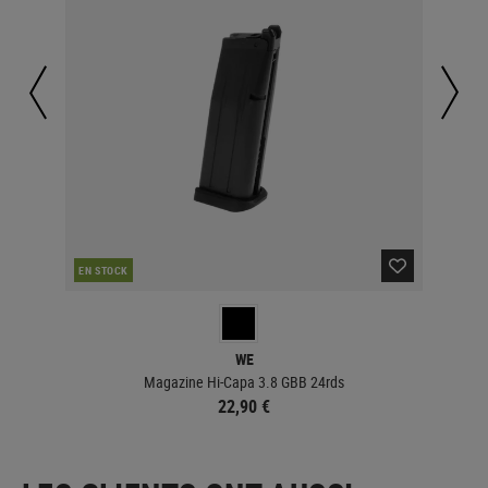
CO
EN STOCK
WE
Magazine Hi-Capa 3.8 GBB 24rds
22,90 €