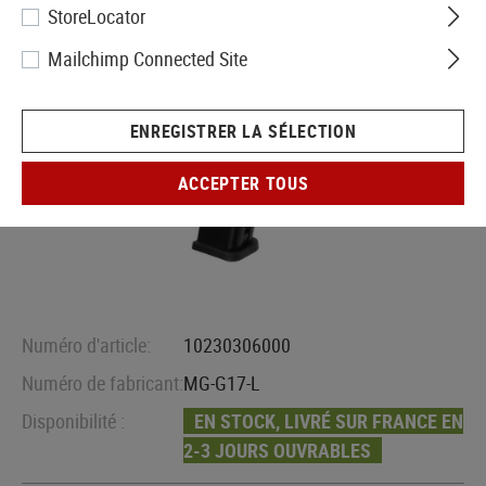
StoreLocator
Mailchimp Connected Site
ENREGISTRER LA SÉLECTION
ACCEPTER TOUS
Numéro d'article:
10230306000
Numéro de fabricant:
MG-G17-L
Disponibilité :
EN STOCK, LIVRÉ SUR FRANCE EN
2-3 JOURS OUVRABLES