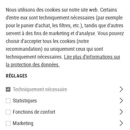
14371 PRODUITS IMMÉDIATEMENT DISPONIBLES EN STOCK
Nous utilisons des cookies sur notre site web. Certains
d'entre eux sont techniquement nécessaires (par exemple
pour le panier d'achat, les filtres, etc.), tandis que d'autres
servent à des fins de marketing et d'analyse. Vous pouvez
BOUTIQUE ET GROSSISTE EUROPÉEN AIRSOFT
choisir d'accepter tous les cookies (notre
recommandation) ou uniquement ceux qui sont
Accueil
Accessoires d'Airsoft
Chargeurs
GBB Char
techniquement nécessaires.
Lire plus d'informations sur
la protection des données.
WE
RÉGLAGES
Magazin WE17 / WE18C GBB
Techniquement nécessaire
Extended Capacity 50rds
Statistiques
Fonctions de confort
Marketing