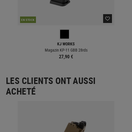
CO
EN STOCK
KJ WORKS
Magazin KP-11 GBB 28rds
27,90 €
LES CLIENTS ONT AUSSI
ACHETÉ