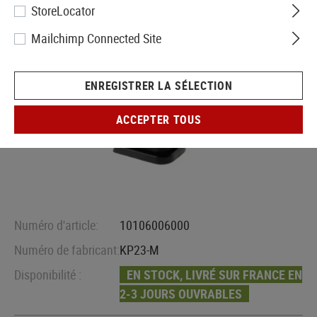
StoreLocator
Mailchimp Connected Site
ENREGISTRER LA SÉLECTION
ACCEPTER TOUS
Numéro d'article:
10106006000
Numéro de fabricant:
KP23-M
Disponibilité :
EN STOCK, LIVRÉ SUR FRANCE EN
2-3 JOURS OUVRABLES