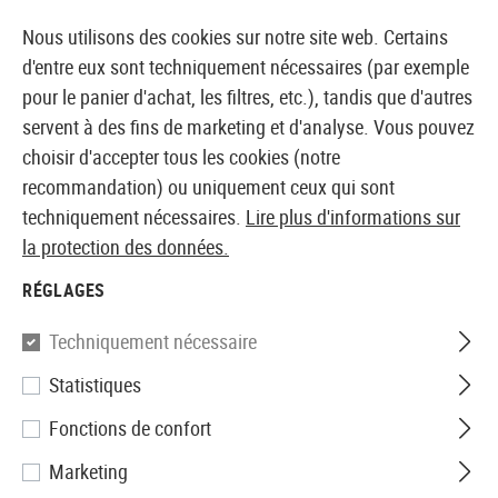
14387 PRODUITS IMMÉDIATEMENT DISPONIBLES EN STOCK
Nous utilisons des cookies sur notre site web. Certains
d'entre eux sont techniquement nécessaires (par exemple
pour le panier d'achat, les filtres, etc.), tandis que d'autres
servent à des fins de marketing et d'analyse. Vous pouvez
BOUTIQUE ET GROSSISTE EUROPÉEN AIRSOFT
choisir d'accepter tous les cookies (notre
recommandation) ou uniquement ceux qui sont
Accueil
Accessoires d'Airsoft
Chargeurs
GBB Char
techniquement nécessaires.
Lire plus d'informations sur
la protection des données.
KJ Works
RÉGLAGES
Magazine KJ23 / KP-23 /
Techniquement nécessaire
KJ32C GBB 20rds
Statistiques
Fonctions de confort
Marketing