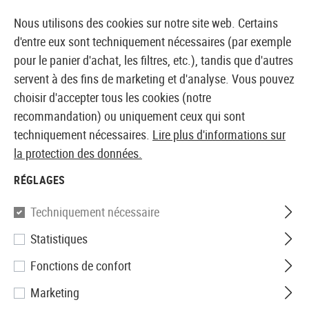
14387 PRODUITS IMMÉDIATEMENT DISPONIBLES EN STOCK
Nous utilisons des cookies sur notre site web. Certains
d'entre eux sont techniquement nécessaires (par exemple
pour le panier d'achat, les filtres, etc.), tandis que d'autres
servent à des fins de marketing et d'analyse. Vous pouvez
BOUTIQUE ET GROSSISTE EUROPÉEN AIRSOFT
choisir d'accepter tous les cookies (notre
recommandation) ou uniquement ceux qui sont
Accueil
Accessoires d'Airsoft
Chargeurs
CO2 Char
techniquement nécessaires.
Lire plus d'informations sur
la protection des données.
KWC
RÉGLAGES
Magazine M&P V2 Co2
Techniquement nécessaire
Statistiques
Fonctions de confort
Marketing