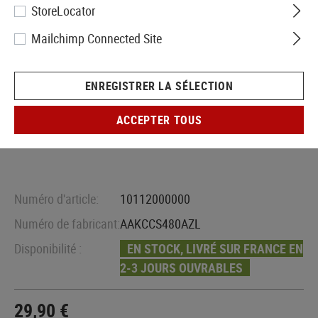
StoreLocator
Mailchimp Connected Site
ENREGISTRER LA SÉLECTION
ACCEPTER TOUS
Numéro d'article:
10112000000
Numéro de fabricant:
AAKCCS480AZL
Disponibilité :
EN STOCK, LIVRÉ SUR FRANCE EN
2-3 JOURS OUVRABLES
29,90 €