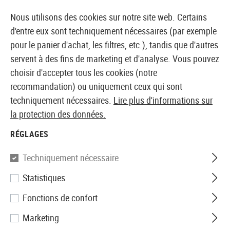
14410 PRODUITS IMMÉDIATEMENT DISPONIBLES EN STOCK
Nous utilisons des cookies sur notre site web. Certains
d'entre eux sont techniquement nécessaires (par exemple
pour le panier d'achat, les filtres, etc.), tandis que d'autres
servent à des fins de marketing et d'analyse. Vous pouvez
BOUTIQUE ET GROSSISTE EUROPÉEN AIRSOFT
choisir d'accepter tous les cookies (notre
recommandation) ou uniquement ceux qui sont
Accueil
Accessoires d'Airsoft
Chargeurs
AEG
AE
techniquement nécessaires.
Lire plus d'informations sur
la protection des données.
Tokyo Marui
RÉGLAGES
Magazine M14 Hicap 440rds
Techniquement nécessaire
Statistiques
Fonctions de confort
Marketing