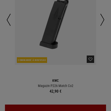
COMMANDÉ À NOUVEAU
EN 
KWC
Magazin P226 Match Co2
42,90 €