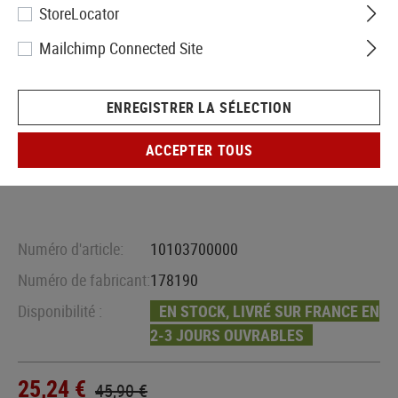
StoreLocator
Mailchimp Connected Site
ENREGISTRER LA SÉLECTION
ACCEPTER TOUS
Numéro d'article:
10103700000
Numéro de fabricant:
178190
Disponibilité :
EN STOCK, LIVRÉ SUR FRANCE EN
2-3 JOURS OUVRABLES
25,24 €
45,90 €